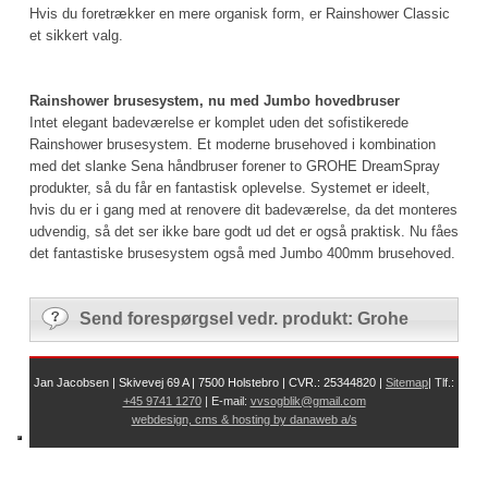
Hvis du foretrækker en mere organisk form, er Rainshower Classic
et sikkert valg.
Rainshower brusesystem, nu med Jumbo hovedbruser
Intet elegant badeværelse er komplet uden det sofistikerede
Rainshower brusesystem. Et moderne brusehoved i kombination
med det slanke Sena håndbruser forener to GROHE DreamSpray
produkter, så du får en fantastisk oplevelse. Systemet er ideelt,
hvis du er i gang med at renovere dit badeværelse, da det monteres
udvendig, så det ser ikke bare godt ud det er også praktisk. Nu fåes
det fantastiske brusesystem også med Jumbo 400mm brusehoved.
Send forespørgsel vedr. produkt: Grohe
Jan Jacobsen | Skivevej 69 A | 7500 Holstebro | CVR.: 25344820 |
Sit​
emap
| Tlf.:
+45 9741 1270
| E-mail:
vvsogblik@gmail.com
webdesign, cms & hosting by danaweb a/s