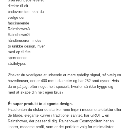
blød regnbyge leveret
direkte til dit
badeværelse, skal du
vælge den
fascinerende
Rainshower®.
Rainshower®
håndbruseren findes i
to unikke design, hver
med op til fire
spændende
stråletyper.
Ønsker du yderligere at udsende et mere tydeligt signal, så vælg en
hovedbruser, der er 400 mm i diameter og har 252 små dyser. Hvis
du er på jagt efter noget helt specielt, hvorfor så ikke hygge dig
med at skabe din helt egen brus?
Ét super produkt to elegante design.
Hvad enten du elsker de slanke, rene linjer i moderne arkitektur eller
de bløde, elegante kurver i traditionel sanitet, har GROHE en
Rainshower, der passer til dig. Rainshower Cosmopolitan har en
lineær, moderne profil, som er det perfekte valg for minimalister.