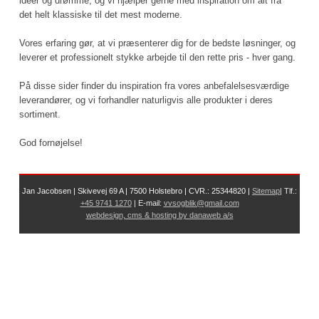
idéer og drømme, og vi hjælper gerne med inspiration om alt fra
det helt klassiske til det mest moderne.
Vores erfaring gør, at vi præsenterer dig for de bedste løsninger, og
leverer et professionelt stykke arbejde til den rette pris - hver gang.
På disse sider finder du inspiration fra vores anbefalelsesværdige
leverandører, og vi forhandler naturligvis alle produkter i deres
sortiment.
God fornøjelse!
Jan Jacobsen | Skivevej 69 A | 7500 Holstebro | CVR.: 25344820 |
Sit​
emap
| Tlf.:
+45 9741 1270
| E-mail:
vvsogblik@gmail.com
webdesign, cms & hosting by danaweb a/s