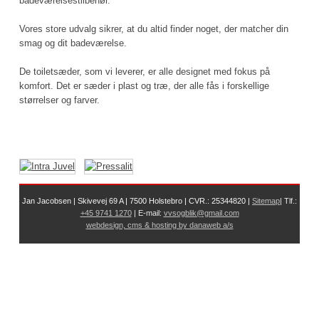
badeværelsestilbehør.
Vores store udvalg sikrer, at du altid finder noget, der matcher din
smag og dit badeværelse.
De toiletsæder, som vi leverer, er alle designet med fokus på
komfort. Det er sæder i plast og træ, der alle fås i forskellige
størrelser og farver.
Jan Jacobsen | Skivevej 69 A | 7500 Holstebro | CVR.: 25344820 |
Sit​
emap
| Tlf.:
+45 9741 1270
| E-mail:
vvsogblik@gmail.com
webdesign, cms & hosting by danaweb a/s