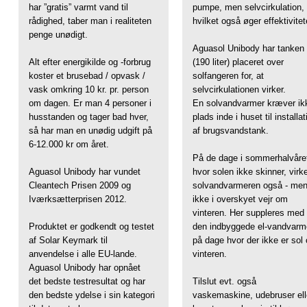
har ”gratis” varmt vand til
pumpe, men selvcirkulation,
rådighed, taber man i realiteten
hvilket også øger effektivitet
penge unødigt.
Aguasol Unibody har tanken
Alt efter energikilde og -forbrug
(190 liter) placeret over
koster et brusebad / opvask /
solfangeren for, at
vask omkring 10 kr. pr. person
selvcirkulationen virker.
om dagen. Er man 4 personer i
En solvandvarmer kræver ik
husstanden og tager bad hver,
plads inde i huset til installat
så har man en unødig udgift på
af brugsvandstank.
6-12.000 kr om året.
På de dage i sommerhalvåre
Aguasol Unibody har vundet
hvor solen ikke skinner, virk
Cleantech Prisen 2009 og
solvandvarmeren også - me
Iværksætterprisen 2012.
ikke i overskyet vejr om
vinteren. Her suppleres med
Produktet er godkendt og testet
den indbyggede el-vandvarm
af Solar Keymark til
på dage hvor der ikke er sol
anvendelse i alle EU-lande.
vinteren.
Aguasol Unibody har opnået
det bedste testresultat og har
Tilslut evt. også
den bedste ydelse i sin kategori
vaskemaskine, udebruser ell