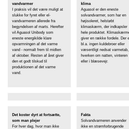
vandvarmer
klima
I praksis vil det være muligt at
Aguasol er den eneste
slukke for fyret eller el-
solvandvarmer, som har en
vandvarmeren allerede fra
højisoleret, helstøbt
begyndelsen af marts. Herefter
klimaskærm, der indkapsler
vil Aguasol Unibody som
hele produktet. Klimaskærm
eneste energikilde klare
giver en række fordele. Der 
opvarmningen af det varme
bl.a. ingen kuldebroer eller
vand - normalt frem til midten
væsentligt nedsat varmetab,
af oktober. Resten af året giver
hverken om natten, vinteren
den et godt tilskud til
eller i blæsevejr.
produktionen af det varme
vand.
Det koster dyrt at fortsætte,
Fakta
som man plejer
Solvandvarmeren anvender
For hver dag, hvor man ikke
ikke en strømforbrugende