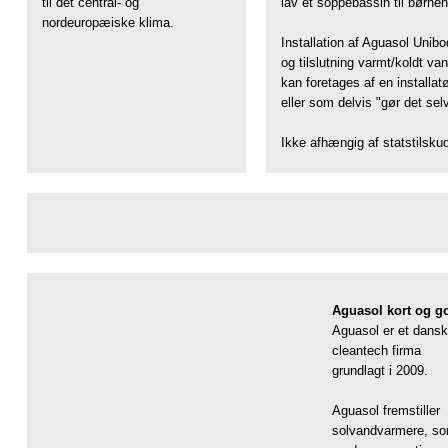
til det central- og
lav et soppebassin til børnen
nordeuropæiske klima.
Installation af Aguasol Unib
og tilslutning varmt/koldt va
kan foretages af en installat
eller som delvis "gør det selv
Ikke afhængig af statstilsku
Aguasol kort og go
Aguasol er et dansk
cleantech firma
grundlagt i 2009.
Aguasol fremstiller
solvandvarmere, s