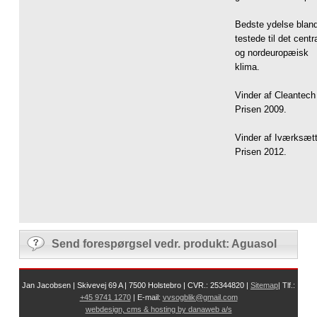
Bedste ydelse bland
testede til det centra
og nordeuropæisk
klima.
Vinder af Cleantech
Prisen 2009.
Vinder af Iværksætt
Prisen 2012.
Send forespørgsel vedr. produkt: Aguasol
Jan Jacobsen | Skivevej 69 A | 7500 Holstebro | CVR.: 25344820 |
Sit​
emap
| Tlf.:
+45 9741 1270
| E-mail:
vvsogblik@gmail.com
webdesign, cms & hosting by danaweb a/s